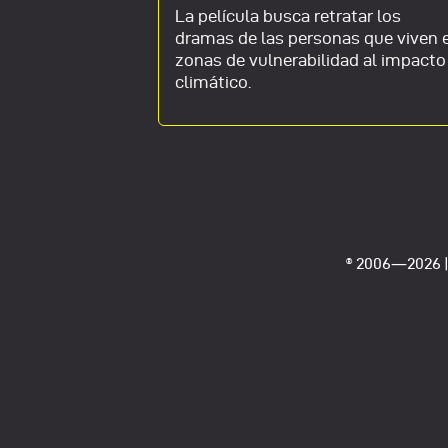
La película busca retratar los
dramas de las personas que viven 
nco capítulos,
zonas de vulnerabilidad al impacto
aje Favela do
climático.
yectoria de la
®
2006―2026 | 