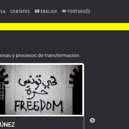
NSA
CONTATOS
ENGLISH
PORTUGUÊS
sonas y procesos de transformación.
ÚNEZ
MI VIAJE A