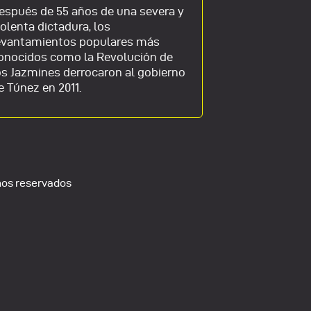
espués de 55 años de una severa y
Documental q
iolenta dictadura, los
realidad de L
evantamientos populares más
las diferentes
onocidos como la Revolución de
población cu
os Jazmines derrocaron al gobierno
e Túnez en 2011.
hos reservados